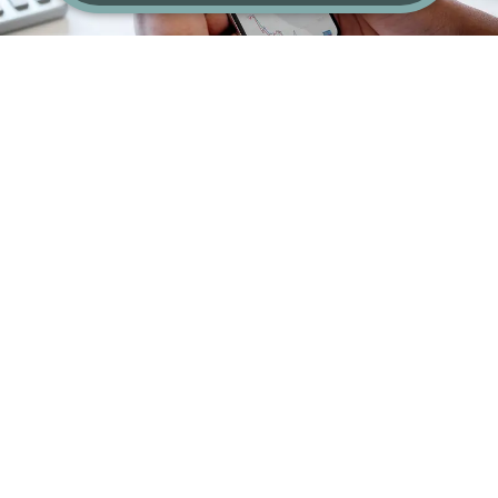
Premio Joven
Empresario de Jujuy
🏆
Nos sentimos honrados de haber sido reconocidos con el
prestigioso Premio Joven Empresario de Jujuy, otorgado
por la Unión de Empresarios de Jujuy y CAME. Este
galardón destaca nuestro compromiso y esfuerzo por